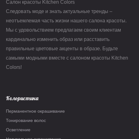
Салон красоты Kitchen Colors
Colors стилисты используют
Следовать моде и знать актуальные тренды –
техники, позволяющие
выходить на нужные тона,
неотъемлемая часть жизни нашего салона красоты.
сохраняя при этом
Мы с удовольствием предлагаем своим клиентам
здоровьем и качеством
кардинально изменить образ или расставить
волос.
правильные цветовые акценты в образе. Будьте
самыми модными вместе с салоном красоты Kitchen
Colors!
Колористика
Перманентное окрашивание
Тонирование волос
Осветление