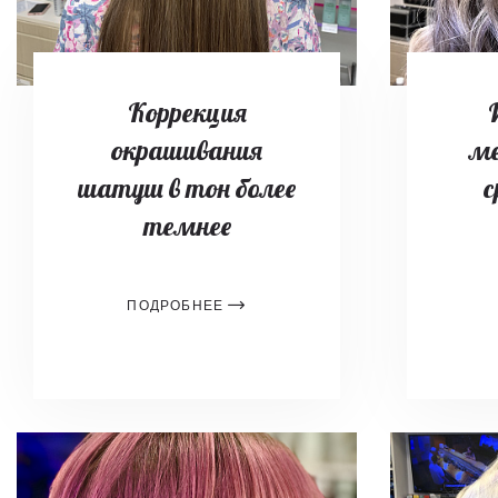
Коррекция
окрашивания
ме
шатуш в тон более
с
темнее
ПОДРОБНЕЕ