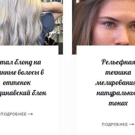
тал блонд на
Рельефна
инные волосы в
техника
оттенок
мелирования
динавский блонд
натуральн
тонах
ПОДРОБНЕЕ
ПОДРОБНЕЕ