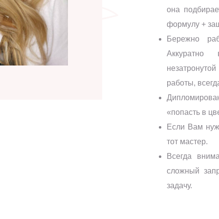
она подбирае
формулу + защ
Бережно раб
Аккуратно 
незатронуто
работы, всегд
Дипломирова
«попасть в цв
Если Вам нуж
тот мастер.
Всегда вним
сложный зап
задачу.