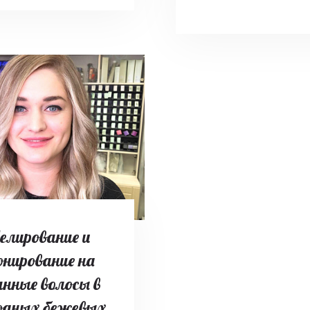
елирование и
нирование на
инные волосы в
одных бежевых