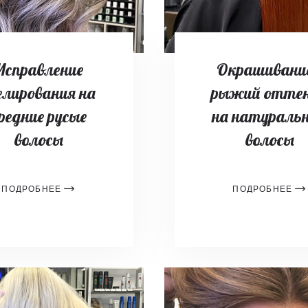
Исправление
Окрашивание
лирования на
рыжий отте
редние русые
на натураль
волосы
волосы
ПОДРОБНЕЕ
ПОДРОБНЕЕ