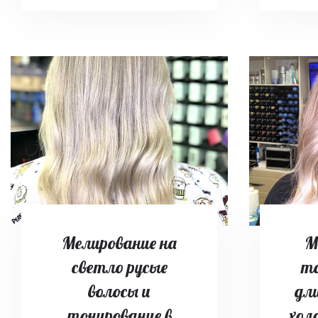
Мелирование на
М
светло русые
то
волосы и
дл
тонирование в
хол