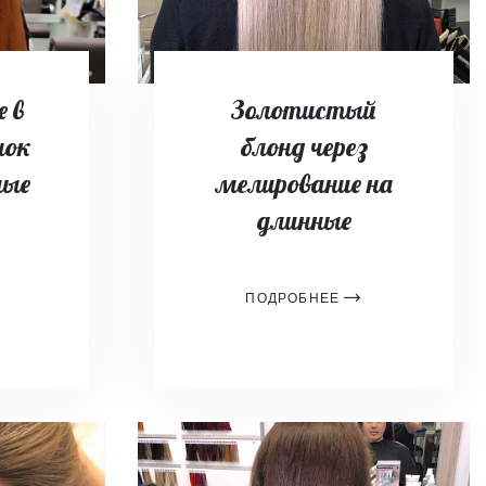
 в
Золотистый
нок
блонд через
ные
мелирование на
длинные
ПОДРОБНЕЕ