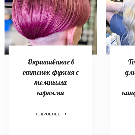
Окрашивание в
То
оттенок фуксия с
дл
темными
корнями
скан
ПОДРОБНЕЕ