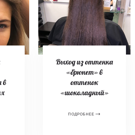
я
Выход из оттенка
«брюнет» в
 в
оттенок
ых
«шоколадный»
ПОДРОБНЕЕ