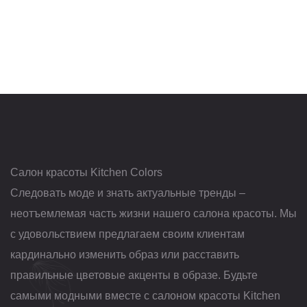
Салон красоты Kitchen Colors
Следовать моде и знать актуальные тренды –
неотъемлемая часть жизни нашего салона красоты. Мы
с удовольствием предлагаем своим клиентам
кардинально изменить образ или расставить
правильные цветовые акценты в образе. Будьте
самыми модными вместе с салоном красоты Kitchen