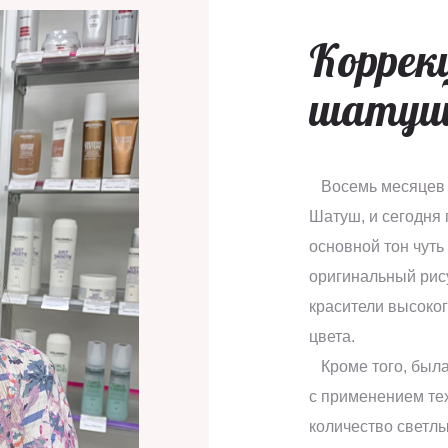
Коррек
шатуш 
Восемь месяцев н
Шатуш, и сегодня
основной тон чуть
оригинальный рис
красители высоког
цвета.
Кроме того, была
с применением те
количество светлы