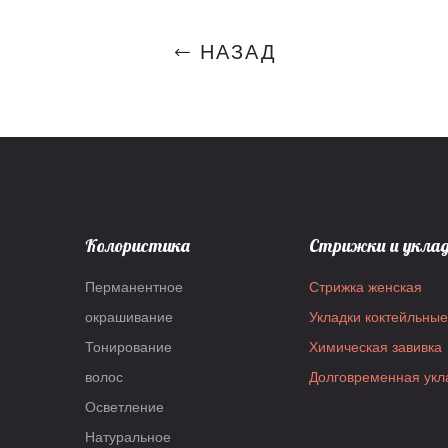
НАЗАД
Колористика
Стрижки и укла
Перманентное
Стрижка женская
окрашивание
Укладки коктейльные
Тонирование
Химическая завивка
волос
Долговременная укл
Осветление
Натуральное