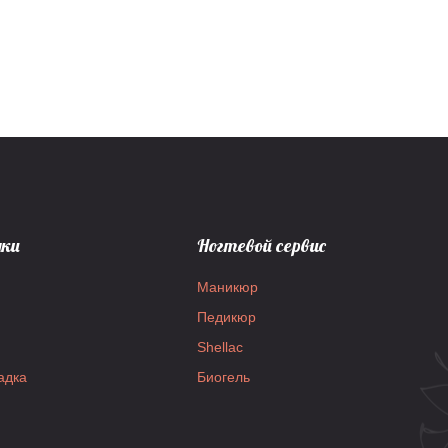
дки
Ногтевой сервис
Маникюр
Педикюр
Shellac
адка
Биогель