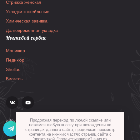
Стрижка женская
Укладки коктейльные
Химическая завивка
Долговременная укладка
Ногтевой сервис
Маникюр
Педикюр
Shellac
Биогель
г.Москва, ул.Гиляровского, д.36, стр.1а
Продолжая переход по любой ссылке или
нажимая любую кнопку при нахождении на
страницах данного сайта, продолжая просмотр
контента на нижних частях страниц сайта с
'прокруткой' ('пролистыванием') вниз их