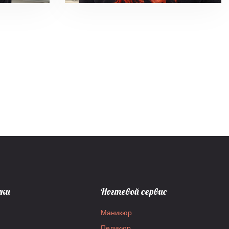
дки
Ногтевой сервис
Маникюр
Педикюр