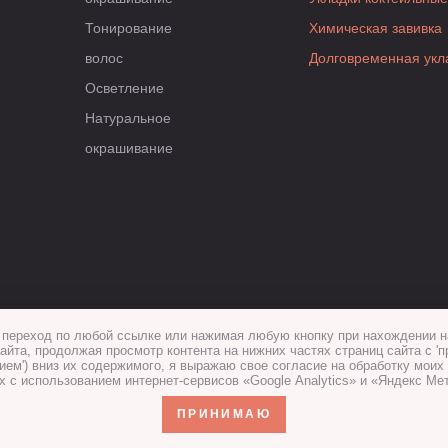
Тонирование
Химическая завивка
волос
Долговременная укл
Осветление
Натуральное
окрашивание
переход по любой ссылке или нажимая любую кнопку при нахождении н
айта, продолжая просмотр контента на нижних частях страниц сайта с 'п
ием') вниз их содержимого, я выражаю свое согласие на обработку мои
х с использованием интернет-сервисов «Google Analytics» и «Яндекс Мет
ПРИНИМАЮ