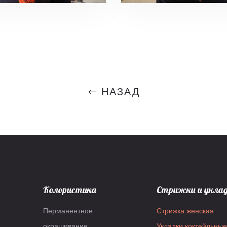
НАЗАД
Колористика
Стрижки и укла
Перманентное
Стрижка женская
окрашивание
Укладки коктейльные