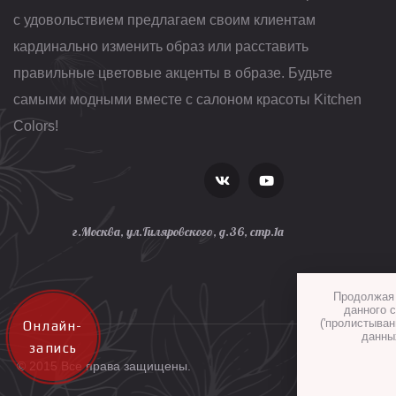
с удовольствием предлагаем своим клиентам
кардинально изменить образ или расставить
правильные цветовые акценты в образе. Будьте
самыми модными вместе с салоном красоты Kitchen
Colors!
г.Москва, ул.Гиляровского, д.36, стр.1а
Продолжая 
данного с
('пролистыван
Онлайн-
данны
запись
© 2015 Все права защищены.