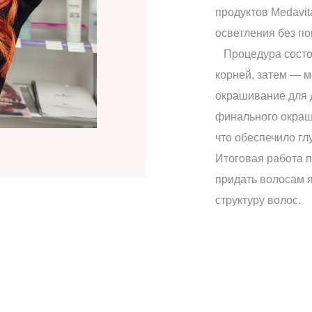
продуктов Medavit
осветления без п
Процедура состоя
корней, затем — м
окрашивание для д
финального окраши
что обеспечило гл
Итоговая работа п
придать волосам я
структуру волос.