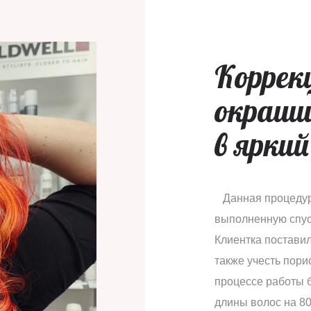
Коррек
окраши
в ярки
Данная процедура
выполненную спус
Клиентка поставил
также учесть пори
процессе работы 
длины волос на 8