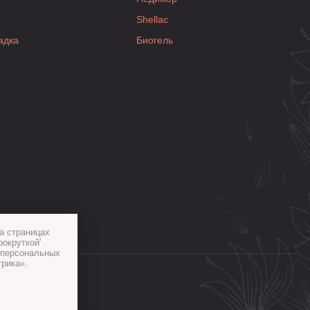
Shellac
адка
Биогель
а страницах
рокруткой'
х персональных
рика».