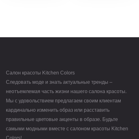
Салон красоты Kitchen Colors
Следовать моде и знать актуальные тренды –
неотъемлемая часть жизни нашего салона красоты.
Мы с удовольствием предлагаем своим клиентам
кардинально изменить образ или расставить
правильные цветовые акценты в образе. Будьте
самыми модными вместе с салоном красоты Kitchen
Colors!