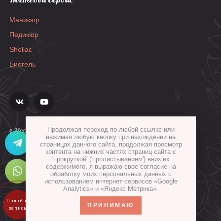
Маникюр
Педикюр
Shellac
Биогель
г.Москва, ул.Гиляровского, д.36, стр.1а
Продолжая переход по любой ссылке или
нажимая любую кнопку при нахождении на
страницах данного сайта, продолжая просмотр
контента на нижних частях страниц сайта с
'прокруткой' ('пролистыванием') вниз их
содержимого, я выражаю свое согласие на
обработку моих персональных данных с
использованием интернет-сервисов «Google
Analytics» и «Яндекс Метрика».
© 2015 Все права защищены.
ПРИНИМАЮ