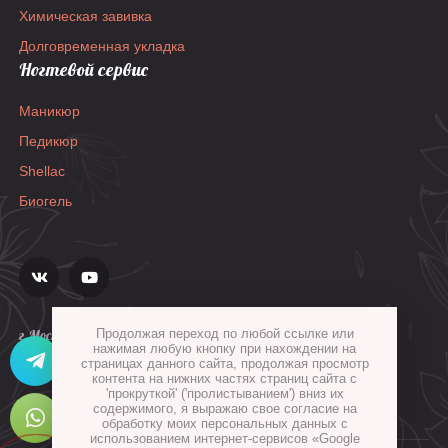
Химическая завивка
Долговременная укладка
Ногтевой сервис
Маникюр
Педикюр
Shellac
Биогель
Продолжая переход по любой ссылке или
г.Москва, ул.Гиляровского, д.36, стр.1а
нажимая любую кнопку при нахождении на
страницах данного сайта, продолжая просмотр
контента на нижних частях страниц сайта с
'прокруткой' ('пролистыванием') вниз их
содержимого, я выражаю свое согласие на
обработку моих персональных данных с
использованием интернет-сервисов «Google