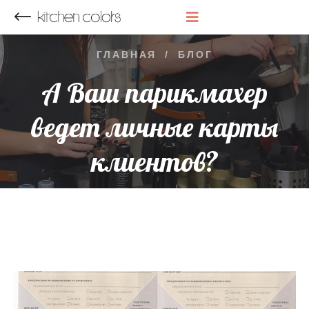
НАЗАД
ГЛАВНАЯ
/
БЛОГ
А Ваш парикмахер
ведет личные карты
клиентов?