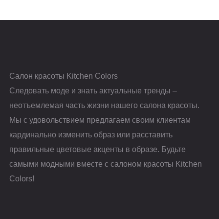
Салон красоты Kitchen Colors
Следовать моде и знать актуальные тренды –
неотъемлемая часть жизни нашего салона красоты.
Мы с удовольствием предлагаем своим клиентам
кардинально изменить образ или расставить
правильные цветовые акценты в образе. Будьте
самыми модными вместе с салоном красоты Kitchen
Colors!